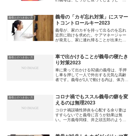
で動くことは出来ない。妻は、義母が座
ったままの状態で、椅子の背もたれを持
って、テーブルに押し込もうとする。義
義母の「カギ忘れ対策」にスマー
義母とのつき合い方
母は、突然「ヒザ、痛ッ...
トコントロールキー2023
義母が、家のカギを持って出るのを忘れ
近所に助けを求めた。ケアマネージャー
が発見し、家に連れ帰ることが出来た
が、カギを持って出るのを忘れたのは、
これで2回目だった。 妻も私も認知症か
と思ったが、ただカギを忘れただけだっ
車で出かけることが義母の寝たき
義母とのつき合い方
たようだ。とは言え、いつ...
り対策2023
車に乗って出かける92歳の義母は、手押
し車を押して一人で外出する元気な高齢
者です。義母が1人で動ける内は、体力維
持のため車で出かけるようにしていま
す。義母が乗る車は、車高が低く2ドアの
スポーツタイプの車です。前席は、背も
コロナ禍でもススル義母の癖を変
義母とのつき合い方
たれに手を添えるだけ...
えるのは無理2023
コロナ禍誤嚥性肺炎を心配する余り妻は
すすらないでと義母に言うが効果は無
い。一方義母同様、井之頭五郎のように
時間や社会にとらわれず空腹を満たすた
め自分勝手に誰にも邪魔されず孤高のご
とく気を使わず食べる行為は、すすれな