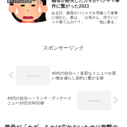
義母が紛失したカギがパジャマ事
義母とのつき合い方
い人間からみたら羨ましい
件に繋がった2023
ある日、義母がパジャマを羽織って食事
に現れた。妻は、「お母さん、何でパジ
ャマ着てんのー？」 「他に着る物
あるでしょうー！」義母は、「下は、寒
いんねん」妻は、「他に着る物あるでし
ょうー！」 「着る物、いっぱいあ
るのにー！」義母は、すで...
スポンサーリンク
40代の自分へ！多彩なメニューが買
い物を減らし節約に繫がる😅
40代の自分へ！ランチ・ディナーメ
ニュー10日分NO2😅