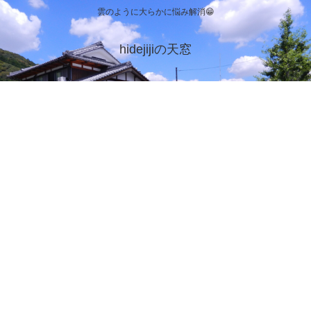
雲のように大らかに悩み解消😁
hidejijiの天窓