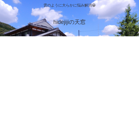
雲のように大らかに悩み解消😁
hidejijiの天窓