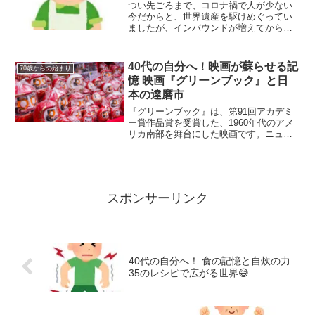
つい先ごろまで、コロナ禍で人が少ない
今だからと、世界遺産を駆けめぐってい
ましたが、インバウンドが増えてから、
出かけのが徐々におっくうになっている
ことに気付きました。本来、人ごみを避
ける傾向がありますが、年々強くなって
40代の自分へ！映画が蘇らせる記
70歳からの始まり
きた感じです。よっぽど興...
憶 映画『グリーンブック』と日
本の達磨市
『グリーンブック』は、第91回アカデミ
ー賞作品賞を受賞した、1960年代のアメ
リカ南部を舞台にした映画です。ニュー
ヨークの郵便配達員だったビクター・ヒ
ューゴ・グリーンが、1936年に創刊し
た、黒人が自動車で旅行する際に安全に
利用できる施設を...
スポンサーリンク
40代の自分へ！ 食の記憶と自炊の力
35のレシピで広がる世界😅