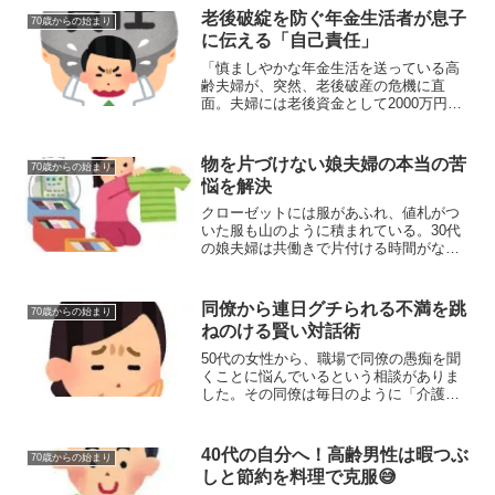
が、息子の自主性を阻害したのではない
老後破綻を防ぐ年金生活者が息子
70歳からの始まり
かと考えています。一見、...
に伝える「自己責任」
「慎ましやかな年金生活を送っている高
齢夫婦が、突然、老後破産の危機に直
面。夫婦には老後資金として2000万円の
蓄えがあったためか？ 子供は会社を辞
め、投資に失敗、住宅ローンとマイカー
ローンが返済出来ないことから借金を頼
物を片づけない娘夫婦の本当の苦
70歳からの始まり
んできた。息子は次の就...
悩を解決
クローゼットには服があふれ、値札がつ
いた服も山のように積まれている。30代
の娘夫婦は共働きで片付ける時間がない
のか。娘の夫も洗濯物一つたたむことな
く育児や家事にも一切手を貸さない。そ
の生活環境が子供の教育にも良くないと
同僚から連日グチられる不満を跳
70歳からの始まり
考え、60代の親2人は...
ねのける賢い対話術
50代の女性から、職場で同僚の愚痴を聞
くことに悩んでいるという相談がありま
した。その同僚は毎日のように「介護す
るのは私しかいない」と嘆き、それを聞
いている自分が辛くなるとのこと。「心
が狭いのか」「優しさが足りないのか」
40代の自分へ！高齢男性は暇つぶ
70歳からの始まり
と悩むものの、問題の本...
しと節約を料理で克服😅