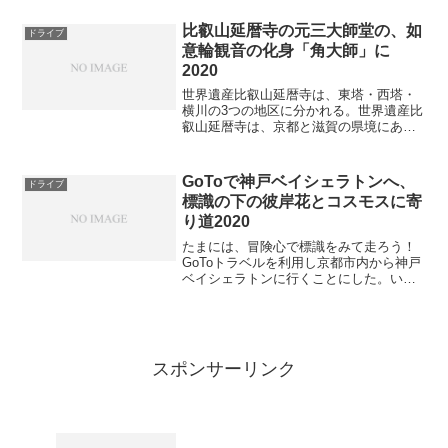
時代の教えを伝える真言律宗（しんごん
りっしゅう）の寺院である。寺院の称号
比叡山延暦寺の元三大師堂の、如
ドライブ
でもある山号は、高雄山（...
意輪観音の化身「角大師」に
2020
世界遺産比叡山延暦寺は、東塔・西塔・
横川の3つの地区に分かれる。世界遺産比
叡山延暦寺は、京都と滋賀の県境にある
比叡山において、琵琶湖を眼下に西に京
都を一望できる景勝地に、一千二百年の
歴史と伝統を守り続けています。本堂の
GoToで神戸ベイシェラトンへ、
ドライブ
根本中堂や阿弥陀堂、宿...
標識の下の彼岸花とコスモスに寄
り道2020
たまには、冒険心で標識をみて走ろう！
GoToトラベルを利用し京都市内から神戸
ベイシェラトンに行くことにした。いつ
もならカーナビに目的地を入力し出かけ
る準備をするところ、検索した複数の目
的地の入力設定が面倒なことに気付き、
入力を諦め天気もいい...
スポンサーリンク