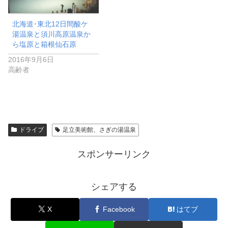
北海道･東北12日間酸ケ
湯温泉と須川高原温泉か
ら塩原と箱根仙石原
2016年9月6日
高齢者
ドライブ
足立美術館、さぎの湯温泉
スポンサーリンク
シェアする
X
Facebook
はてブ