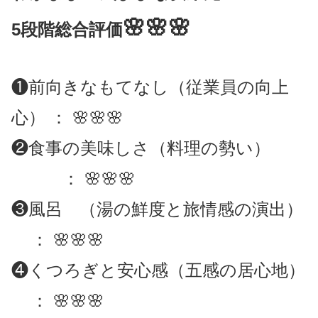
🌸🌸🌸
5段階総合評価
❶前向きなもてなし（従業員の向上
心） ： 🌸🌸🌸
❷食事の美味しさ（料理の勢い）
： 🌸🌸🌸
❸風呂 （湯の鮮度と旅情感の演出）
： 🌸🌸🌸
❹くつろぎと安心感（五感の居心地）
： 🌸🌸🌸