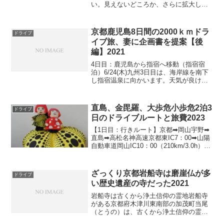
い。見えないどころか、さらに拡大して
きたようである。7月の2週目、2泊で
700km走ってきたが、どこも貸し切りで3
密は全く無かった。定年後の自粛生活も
京都鹿児島8日間の2000ｋｍドラ
ドライブ
はや5年目を迎え、よ...
イブ旅、妻に企画書を提案【後
編】2021
4日目：鹿児島から指宿へ移動（指宿宿
泊）6/24(木)九州3日目は、海岸線を南下
し指宿温泉に向かいます。天気が良けれ
ば、海の景色、キレイでしょうね！➔県
道23鹿児島10:00➔ 知覧武家屋敷
11:00(34km1時間)➔県道232知覧...
直島、金毘羅、大歩危小歩危2泊3
ドライブ
日のドライブルートと旅費2023
【1日目：行きルート】京都➡岡山宇野➡
直島➡高松名神高速京都東IC7：00➡山陽
自動車道岡山IC10：00（210km/3.0h）
5,260円岡山IC➡宇野港11：00（一般道
30km60分）➡宇野港フェリー12:15➡直島
（宮浦）12:3...
ざっくり京都岩船寺は磨崖仏が多
ドライブ
い歴史遺産の寺だった2021
岩船寺は古くから浄土信仰の霊地岩船寺
がある京都府木津川東南部の加茂町当尾
（とうの）は、古くから浄土信仰の霊地
であった。岩船寺は、釈迦が生きていた