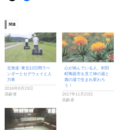
関連
北海道･東北12日間ラベ
心が病んでいる人、村田
ンダーとセグウェイと人
町陶器市を見て神の湯と
力車
壽の湯で生まれ変わろ
う！
2016年8月23日
高齢者
2017年11月23日
高齢者