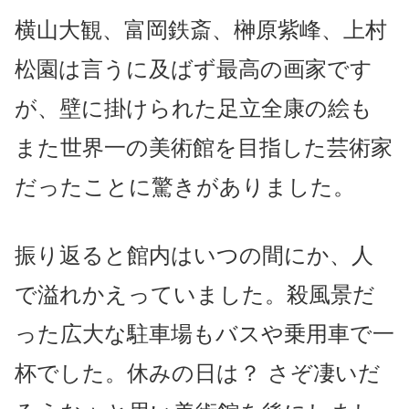
横山大観、富岡鉄斎、榊原紫峰、上村
松園は
言うに及ばず最高の画家です
が、
壁に掛けられた足立全康の絵も
また
世界一の美術館を目指した芸術家
だったことに驚きがありました。
振り返ると館内はいつの間にか、
人
で溢れかえっていました。殺風景
だ
った広大な駐車場もバスや乗用車で一
杯でした。
休みの日は？ さぞ凄いだ