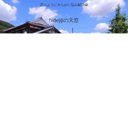
雲のように大らかに悩み解消😁
hidejijiの天窓