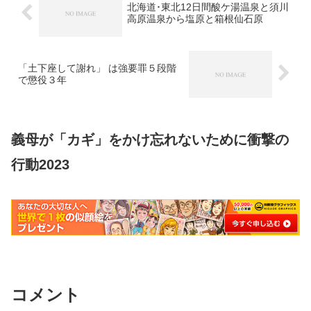
北海道･東北12日間酸ケ湯温泉と須川
高原温泉から塩原と箱根仙石原
「土下座して謝れ」 は強要罪５段階
で懲役３年
義母が「カギ」をかけ忘れないために衝撃の
行動2023
コメント