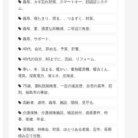
義母、カギ忘れ対策、スマートキー、顔認証システ
ム、
義母、寝たきり、滑る、、つまずく、対策、
義母、妻、適度な距離感、二等辺三角形、
義母、サポート、
40代、会社、辞める、予算、貯蓄、
40代の自分、60までに、完結、リフォーム、
寒い、冬、温まる、暖かい、蓄熱暖房機、暖吉くん、
電気、深夜電力、省エネ、北海道、
75歳、運転技能検査、一定の違反歴、合否の基準、罰
則、福島市の事故、
高齢者、虐待、義母、施設、階段、見守る、
介護保険、介護保険施設、補足給付、資産要件、特
養、老健、年金、
退職後、持株会、対策、ゆとりある老後、定年、長期
積み立て分散、