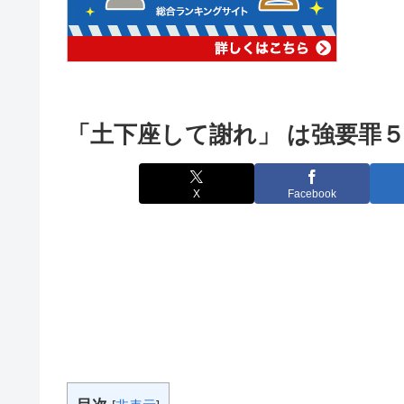
「土下座して謝れ」 は強要罪
X
Facebook