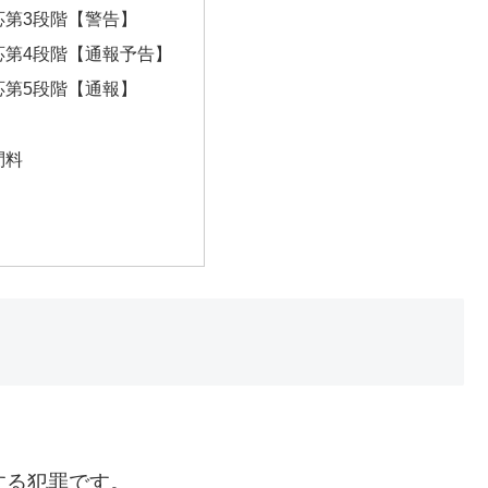
応第3段階【警告】
応第4段階【通報予告】
応第5段階【通報】
顧問料
する犯罪です。