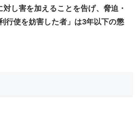
に対し害を加えることを告げ、
脅迫・
利行使を妨害した者」
は3年以下の懲