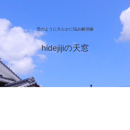
雲のように大らかに悩み解消😁
hidejijiの天窓