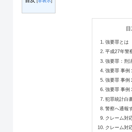
目次
[
非表示
]
目
強要罪とは
平成27年警
強要罪：刑法
強要罪 事例
強要罪 事例
強要罪 事例
犯罪統計白書
警察へ通報
クレーム対
クレーム対