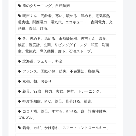
歯のクリーニング、自己防衛
暖吉くん、高齢者、寒い、暖める、温める、電気蓄熱
暖房機、関西電力、電気代、エコキュート、夜間電力、光
熱費、義母、灯油、
冬、暖める、温める、蓄熱暖房機、暖吉くん、温度、
検証、温度計、玄関、リビングダイニング、和室、洗面
室、電気式、導入動機、廊下、石油ストーブ、
北海道、フェリー、料金
フランス、国際小包、紛失、不在通知、郵便局、
京都、朝、お参り
義母、92歳、脚力、夫婦、体幹、トレーニング、
軽度認知症、MIC、義母、見分ける、前兆、
コロナ禍、義母、すする、むせる、癖、誤嚥性肺炎、
ズルズル、
義母、カギ、かけ忘れ、スマートコントロールキー、