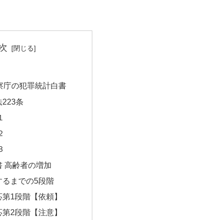
次
察庁の犯罪統計白書
223条
１
２
３
 高齢者の増加
するまでの5段階
応第1段階【依頼】
応第2段階【注意】