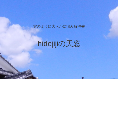
雲のように大らかに悩み解消😁
hidejijiの天窓