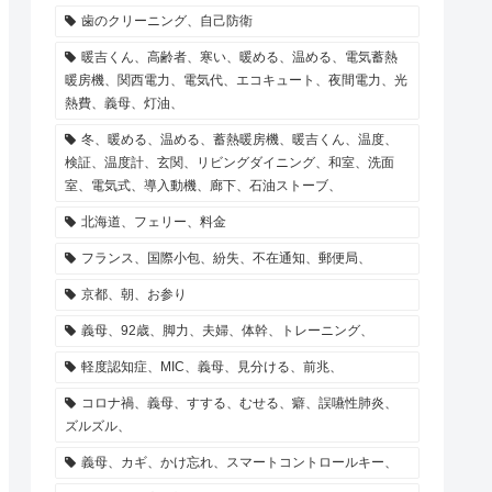
歯のクリーニング、自己防衛
暖吉くん、高齢者、寒い、暖める、温める、電気蓄熱
暖房機、関西電力、電気代、エコキュート、夜間電力、光
熱費、義母、灯油、
冬、暖める、温める、蓄熱暖房機、暖吉くん、温度、
検証、温度計、玄関、リビングダイニング、和室、洗面
室、電気式、導入動機、廊下、石油ストーブ、
北海道、フェリー、料金
フランス、国際小包、紛失、不在通知、郵便局、
京都、朝、お参り
義母、92歳、脚力、夫婦、体幹、トレーニング、
軽度認知症、MIC、義母、見分ける、前兆、
コロナ禍、義母、すする、むせる、癖、誤嚥性肺炎、
ズルズル、
義母、カギ、かけ忘れ、スマートコントロールキー、