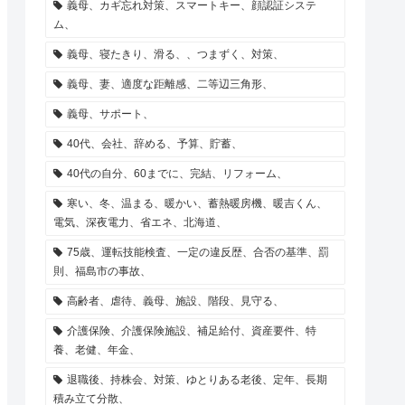
義母、カギ忘れ対策、スマートキー、顔認証システ
ム、
義母、寝たきり、滑る、、つまずく、対策、
義母、妻、適度な距離感、二等辺三角形、
義母、サポート、
40代、会社、辞める、予算、貯蓄、
40代の自分、60までに、完結、リフォーム、
寒い、冬、温まる、暖かい、蓄熱暖房機、暖吉くん、
電気、深夜電力、省エネ、北海道、
75歳、運転技能検査、一定の違反歴、合否の基準、罰
則、福島市の事故、
高齢者、虐待、義母、施設、階段、見守る、
介護保険、介護保険施設、補足給付、資産要件、特
養、老健、年金、
退職後、持株会、対策、ゆとりある老後、定年、長期
積み立て分散、