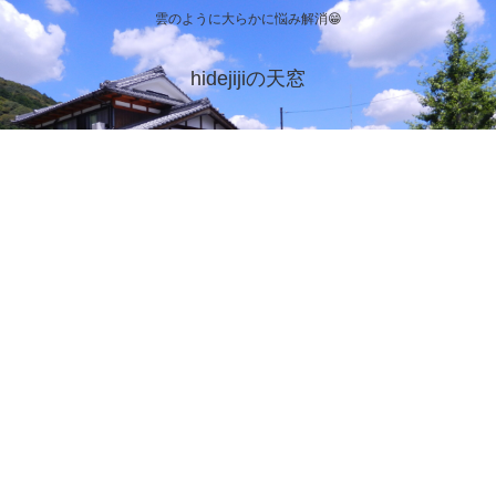
雲のように大らかに悩み解消😁
hidejijiの天窓