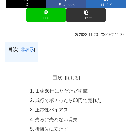
X
Facebook
はてブ
LINE
コピー
2022.11.20
2022.11.27
目次
[
非表示
]
目次
１株36円にただただ衝撃
成行でポチったら63円で売れた
正常性バイアス
売るに売れない現実
後悔先に立たず