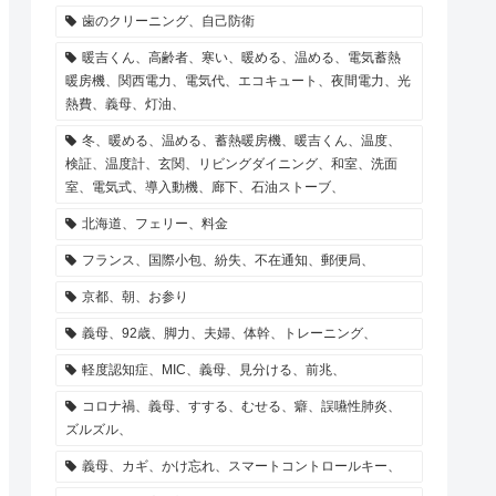
歯のクリーニング、自己防衛
暖吉くん、高齢者、寒い、暖める、温める、電気蓄熱
暖房機、関西電力、電気代、エコキュート、夜間電力、光
熱費、義母、灯油、
冬、暖める、温める、蓄熱暖房機、暖吉くん、温度、
検証、温度計、玄関、リビングダイニング、和室、洗面
室、電気式、導入動機、廊下、石油ストーブ、
北海道、フェリー、料金
フランス、国際小包、紛失、不在通知、郵便局、
京都、朝、お参り
義母、92歳、脚力、夫婦、体幹、トレーニング、
軽度認知症、MIC、義母、見分ける、前兆、
コロナ禍、義母、すする、むせる、癖、誤嚥性肺炎、
ズルズル、
義母、カギ、かけ忘れ、スマートコントロールキー、