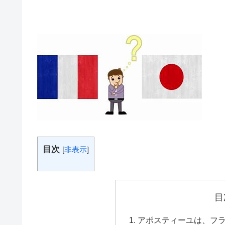
目次
[
非表示
]
目
アポスティーユは、フ