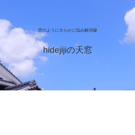
雲のように大らかに悩み解消😁
hidejijiの天窓