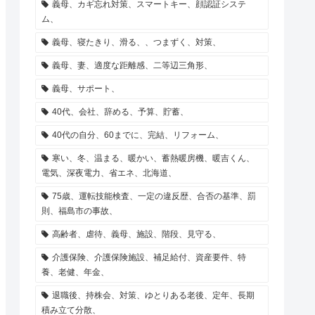
義母、カギ忘れ対策、スマートキー、顔認証システ
ム、
義母、寝たきり、滑る、、つまずく、対策、
義母、妻、適度な距離感、二等辺三角形、
義母、サポート、
40代、会社、辞める、予算、貯蓄、
40代の自分、60までに、完結、リフォーム、
寒い、冬、温まる、暖かい、蓄熱暖房機、暖吉くん、
電気、深夜電力、省エネ、北海道、
75歳、運転技能検査、一定の違反歴、合否の基準、罰
則、福島市の事故、
高齢者、虐待、義母、施設、階段、見守る、
介護保険、介護保険施設、補足給付、資産要件、特
養、老健、年金、
退職後、持株会、対策、ゆとりある老後、定年、長期
積み立て分散、