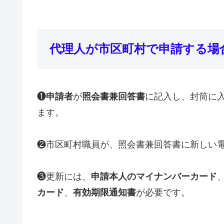
代理人が市区町村で申請する場
❶
申請者
が
照会書兼回答書
に記入し、封筒に
ます。
❷市区町村職員が、照会書兼回答書に新しい
❸更新には、
申請本人のマイナンバーカード
カード
、
有効期限通知書
が必要です。