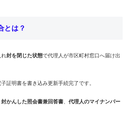
合とは？
入れ
封を閉じた状態
で代理人が市区町村窓口へ届け出
電子証明書を書き込み更新手続完了です。
、
封かんした照会書兼回答書
、
代理人のマイナンバー