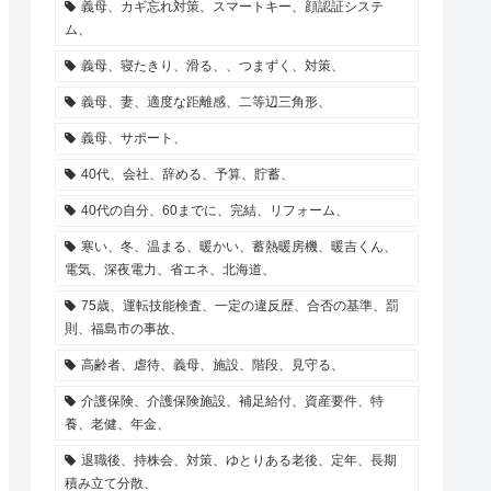
義母、カギ忘れ対策、スマートキー、顔認証システ
ム、
義母、寝たきり、滑る、、つまずく、対策、
義母、妻、適度な距離感、二等辺三角形、
義母、サポート、
40代、会社、辞める、予算、貯蓄、
40代の自分、60までに、完結、リフォーム、
寒い、冬、温まる、暖かい、蓄熱暖房機、暖吉くん、
電気、深夜電力、省エネ、北海道、
75歳、運転技能検査、一定の違反歴、合否の基準、罰
則、福島市の事故、
高齢者、虐待、義母、施設、階段、見守る、
介護保険、介護保険施設、補足給付、資産要件、特
養、老健、年金、
退職後、持株会、対策、ゆとりある老後、定年、長期
積み立て分散、