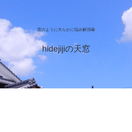
雲のように大らかに悩み解消😁
hidejijiの天窓