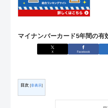
マイナンバーカード5年間の有効
X
Facebook
目次
[
非表示
]