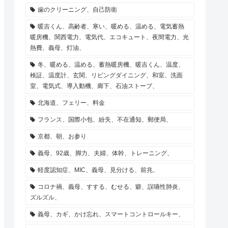
歯のクリーニング、自己防衛
暖吉くん、高齢者、寒い、暖める、温める、電気蓄熱
暖房機、関西電力、電気代、エコキュート、夜間電力、光
熱費、義母、灯油、
冬、暖める、温める、蓄熱暖房機、暖吉くん、温度、
検証、温度計、玄関、リビングダイニング、和室、洗面
室、電気式、導入動機、廊下、石油ストーブ、
北海道、フェリー、料金
フランス、国際小包、紛失、不在通知、郵便局、
京都、朝、お参り
義母、92歳、脚力、夫婦、体幹、トレーニング、
軽度認知症、MIC、義母、見分ける、前兆、
コロナ禍、義母、すする、むせる、癖、誤嚥性肺炎、
ズルズル、
義母、カギ、かけ忘れ、スマートコントロールキー、