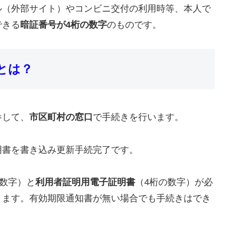
ル（外部サイト）やコンビニ交付の利用時等、本人で
できる
暗証番号が4桁の数字
のものです。
とは？
参して、
市区町村の窓口
で手続きを行います。
明書を書き込み更新手続完了です。
英数字）と
利用者証明用電子証明書
（4桁の数字）が必
きます。有効期限通知書が無い場合でも手続きはでき