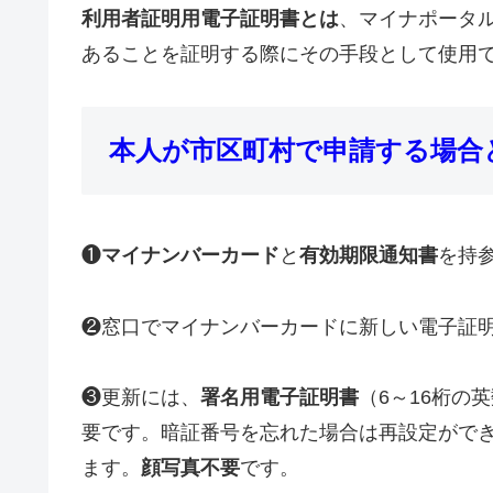
利用者証明用電子証明書とは
、マイナポータ
あることを証明する際にその手段として使用
本人が市区町村で申請する場合
❶
マイナンバーカード
と
有効期限通知書
を持
❷窓口でマイナンバーカードに新しい電子証
❸更新には、
署名用電子証明書
（6～16桁の
要です。暗証番号を忘れた場合は再設定がで
ます。
顔写真不要
です。