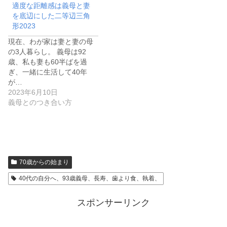
適度な距離感は義母と妻
を底辺にした二等辺三角
形2023
現在、わが家は妻と妻の母
の3人暮らし。 義母は92
歳、私も妻も60半ばを過
ぎ、一緒に生活して40年
が…
2023年6月10日
義母とのつき合い方
70歳からの始まり
40代の自分へ、93歳義母、長寿、歯より食、執着、
スポンサーリンク