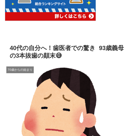
40代の自分へ！歯医者での驚き 93歳義母
の3本抜歯の顛末😅
70歳からの始まり