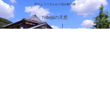
雲のように大らかに悩み解消😁
hidejijiの天窓