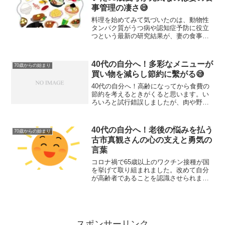
事管理の凄さ😅
料理を始めてみて気づいたのは、動物性
タンパク質がうつ病や認知症予防に役立
つという最新の研究結果が、妻の食事管
理で何十年も前から実践されていたこと
でした。93歳の義母ともうすぐ70歳の私
たち3人の食事には、普段から肉や魚が豊
40代の自分へ！多彩なメニューが
70歳からの始まり
富に含まれています...
買い物を減らし節約に繫がる😅
40代の自分へ！高齢になってから食費の
節約を考えるときがくると思います。い
ろいろと試行錯誤しましたが、肉や野菜
を大量に購入しても、実際に節約になる
かどうかは家族構成や生活スタイルに大
きく左右されることが分かりました。特
40代の自分へ！老後の悩みを払う
70歳からの始まり
にわが家のような高齢者...
古市真観さんの心の支えと勇気の
言葉
コロナ禍で65歳以上のワクチン接種が国
を挙げて取り組まれました。改めて自分
が高齢者であることを認識させられまし
た。それをきっかけに、老後の不安や経
済的な問題が頭をよぎり、心に負のイメ
ージが生まれました。そんな時、天台宗
の僧侶であり、伏見稲荷...
スポンサーリンク