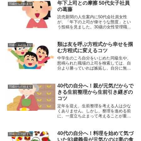
年下上司との摩擦 50代女子社員
70歳からの始まり
の葛藤
読売新聞の人生案内に50代会社員女性
が、「年下の上司が偉そうな態度」とい
う投稿を見ました。30歳の女性管理職
が、偉そうな態度で仕事を注意してくる
ことに苛立っています。「もう少し優し
い言い方をしてほしい」とお願いして
類は友を呼ぶ方程式から幸せを掴
70歳からの始まり
も、「自分が悪いのに逆ギレ...
む方程式に変えるコツ
中学生のころ自分をいじめた同級生や、
怒鳴られた職場の上司を検索しては、自
分より勝っていれば嫉妬し、自分に無い
ものを見つけると憎悪する一喜一憂の
日々を送る30代女性が、「どうすれば他
人を気にせず、自分の人生を歩むことが
40代の自分へ！親が元気だからで
70歳からの始まり
できるか。という投稿を読...
きる生前整理から生前引き継ぎの
コツ
定年を迎え、生前整理を考える人は少な
くありません。しかし、整理を進める前
に、一度立ち止まって考えることが重要
です。親が元気で、日常生活に不便を感
じていない場合に「不要だから捨てよ
う」とするのは、親の意向を無視した一
40代の自分へ！料理を始めて気づ
70歳からの始まり
方的な行動となりかねません...
いた93歳義母が元気なのは妻の食