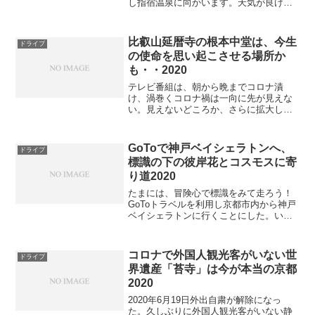
し指宿温泉に向かいます。天気が良けれ
ば、海の景色、キレイでしょうね！➔県
道23鹿児島10:00➔ 知覧武家屋敷
11:00(34km1時間)➔県道232知覧...
比叡山延暦寺の根本中堂は、今生
ドライブ
の使命を思い起こさせる場所か
も・・2020
テレビ番組は、朝から晩までコロナ漬
け、渦巻くコロナ禍は一向に先が見えな
い。見えないどころか、さらに拡大して
きたようである。7月の2週目、2泊で
700km走ってきたが、どこも貸し切りで3
密は全く無かった。定年後の自粛生活も
GoToで神戸ベイシェラトンへ、
ドライブ
はや5年目を迎え、よ...
標識の下の彼岸花とコスモスに寄
り道2020
たまには、冒険心で標識をみて走ろう！
GoToトラベルを利用し京都市内から神戸
ベイシェラトンに行くことにした。いつ
もならカーナビに目的地を入力し出かけ
る準備をするところ、検索した複数の目
的地の入力設定が面倒なことに気付き、
コロナで外国人観光客がいない世
ドライブ
入力を諦め天気もいい...
界遺産「苔寺」は今が本当の京都
2020
2020年6月19日外出自粛が解除になっ
た。久しぶりに外国人観光客がいない静