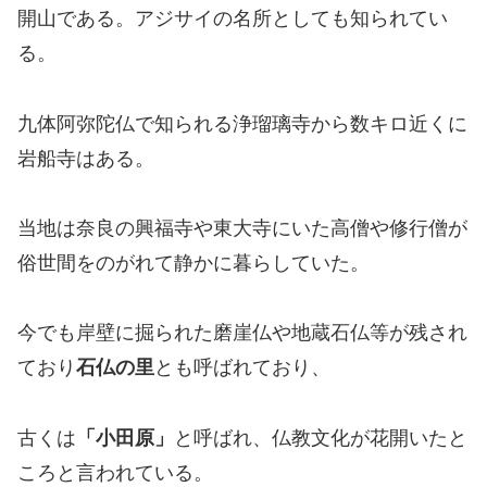
開山である。アジサイの名所としても知られてい
る。
九体阿弥陀仏で知られる浄瑠璃寺から数キロ近くに
岩船寺はある。
当地は奈良の興福寺や東大寺にいた高僧や修行僧が
俗世間をのがれて静かに暮らしていた。
今でも岸壁に掘られた磨崖仏や地蔵石仏等が残され
ており
石仏の里
とも呼ばれており、
古くは
「小田原」
と呼ばれ、仏教文化が花開いたと
ころと言われている。