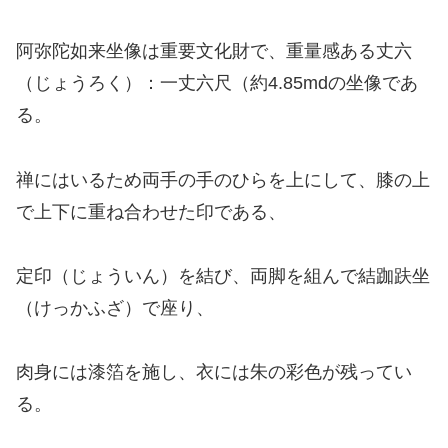
阿弥陀如来坐像は重要文化財で、重量感ある丈六
（じょうろく）：一丈六尺（約4.85mdの坐像であ
る。
禅にはいるため両手の手のひらを上にして、膝の上
で上下に重ね合わせた印である、
定印（じょういん）を結び、両脚を組んで結跏趺坐
（けっかふざ）で座り、
肉身には漆箔を施し、衣には朱の彩色が残ってい
る。