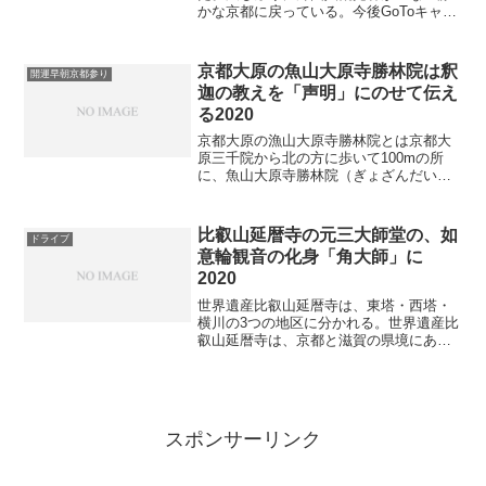
かな京都に戻っている。今後GoToキャン
ペーンで旅行者が増えても、インバウン
ド客がいない京都は暇だ。今の内だった
ら、事前予約が必要な苔寺（こけでら）
京都大原の魚山大原寺勝林院は釈
開運早朝京都参り
の予約が取り易い...
迦の教えを「声明」にのせて伝え
る2020
京都大原の漁山大原寺勝林院とは京都大
原三千院から北の方に歩いて100mの所
に、魚山大原寺勝林院（ぎょざんだいげ
んじ しょうりんいん）という天台宗のお
寺がある。魚山大原寺は往生極楽院、勝
林院（しょうりんいん）、来迎院及び小
比叡山延暦寺の元三大師堂の、如
ドライブ
寺を統合した総称名で...
意輪観音の化身「角大師」に
2020
世界遺産比叡山延暦寺は、東塔・西塔・
横川の3つの地区に分かれる。世界遺産比
叡山延暦寺は、京都と滋賀の県境にある
比叡山において、琵琶湖を眼下に西に京
都を一望できる景勝地に、一千二百年の
歴史と伝統を守り続けています。本堂の
根本中堂や阿弥陀堂、宿...
スポンサーリンク