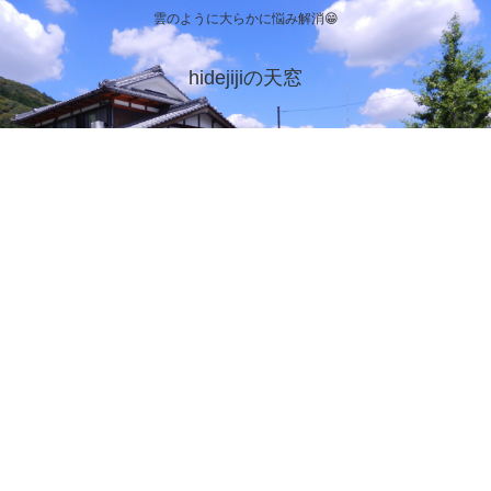
雲のように大らかに悩み解消😁
hidejijiの天窓