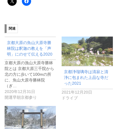
関連
京都大原の魚山大原寺勝
林院は釈迦の教えを「声
明」にのせて伝える2020
京都大原の漁山大原寺勝林
院とは 京都大原三千院から
京都浄瑠璃寺は清寂と清
北の方に歩いて100mの所
浄に包まれた上品な寺だ
に、魚山大原寺勝林院
った2021
（ぎ…
2020年12月31日
2021年12月20日
開運早朝京都参り
ドライブ