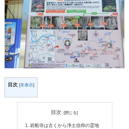
目次
[
非表示
]
目次
岩船寺は古くから浄土信仰の霊地