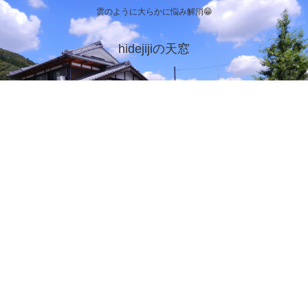
雲のように大らかに悩み解消😁
hidejijiの天窓