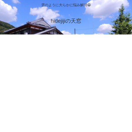
雲のように大らかに悩み解消😁
hidejijiの天窓