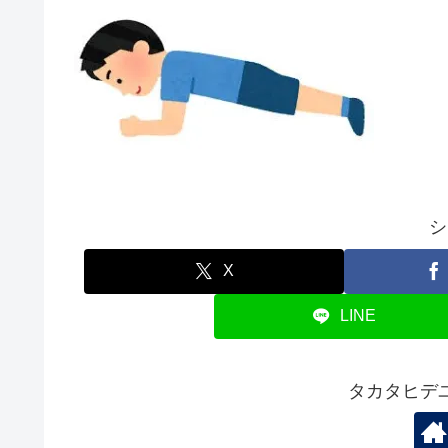
シ
X
LINE
タカタヒデ