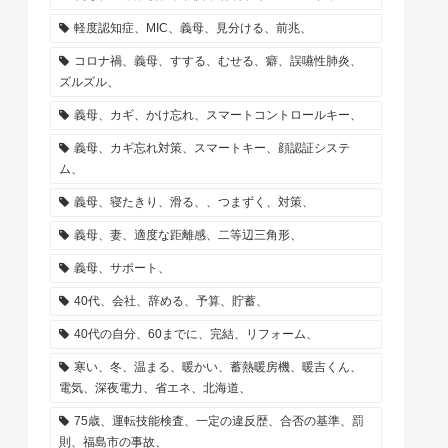
軽度認知症、MIC、義母、見分ける、前兆、
コロナ禍、義母、すする、むせる、癖、誤嚥性肺炎、
ズルズル、
義母、カギ、かけ忘れ、スマートコントロールキー、
義母、カギ忘れ対策、スマートキー、顔認証システ
ム、
義母、寝たきり、滑る、、つまずく、対策、
義母、妻、適度な距離感、二等辺三角形、
義母、サポート、
40代、会社、辞める、予算、貯蓄、
40代の自分、60までに、完結、リフォーム、
寒い、冬、温まる、暖かい、蓄熱暖房機、暖吉くん、
電気、深夜電力、省エネ、北海道、
75歳、運転技能検査、一定の違反歴、合否の基準、罰
則、福島市の事故、