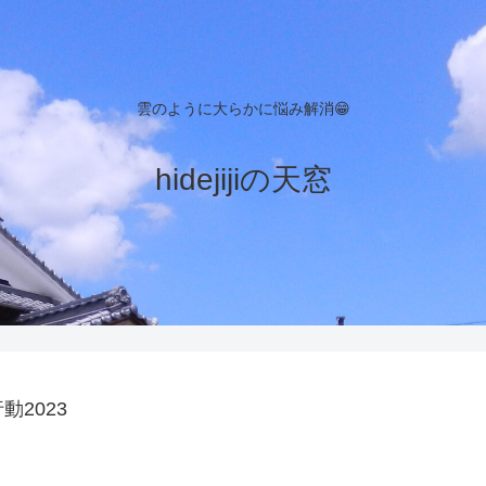
雲のように大らかに悩み解消😁
hidejijiの天窓
2023