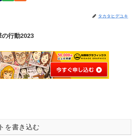
タカタヒデユキ
行動2023
トを書き込む