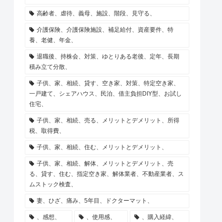
高齢者、虐待、義母、施設、階段、見守る、
介護保険、介護保険施設、補足給付、資産要件、特
養、老健、年金、
退職後、持株会、対策、ゆとりある老後、定年、長期
積み立て分散、
子供、家、相続、貸す、空き家、対策、特定空き家、
一戸建て、シェアハウス、民泊、借主負担DIY型、お試し
住宅、
子供、家、相続、売る、メリットとデメリット、所得
税、取得費、
子供、家、相続、住む、メリットとデメリット、
子供、家、相続、解体、メリットとデメリット、売
る、貸す、住む、指定空き家、解体業者、不動産業者、ス
ムストック検査、
妻、ひざ、痛み、5年目、ドクターマット、
、感想、
、使用感、
、購入経緯、