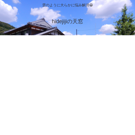
雲のように大らかに悩み解消😁
hidejijiの天窓