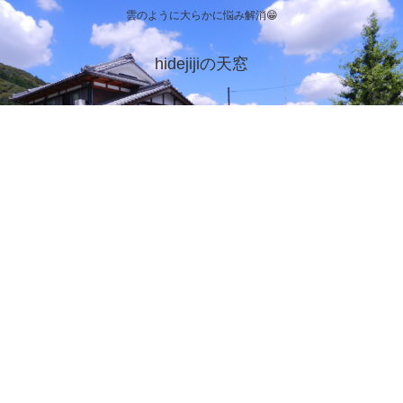
雲のように大らかに悩み解消😁
hidejijiの天窓