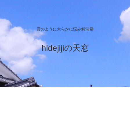
雲のように大らかに悩み解消😁
hidejijiの天窓