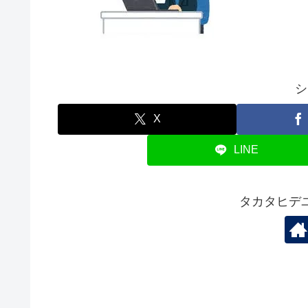
シ
X
LINE
タカタヒデ