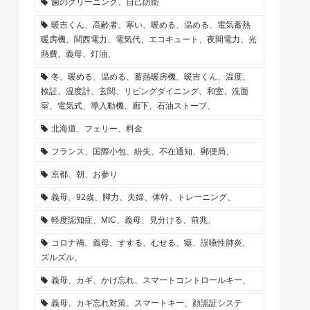
歯のクリーニング、自己防衛
暖吉くん、高齢者、寒い、暖める、温める、電気蓄熱
暖房機、関西電力、電気代、エコキュート、夜間電力、光
熱費、義母、灯油、
冬、暖める、温める、蓄熱暖房機、暖吉くん、温度、
検証、温度計、玄関、リビングダイニング、和室、洗面
室、電気式、導入動機、廊下、石油ストーブ、
北海道、フェリー、料金
フランス、国際小包、紛失、不在通知、郵便局、
京都、朝、お参り
義母、92歳、脚力、夫婦、体幹、トレーニング、
軽度認知症、MIC、義母、見分ける、前兆、
コロナ禍、義母、すする、むせる、癖、誤嚥性肺炎、
ズルズル、
義母、カギ、かけ忘れ、スマートコントロールキー、
義母、カギ忘れ対策、スマートキー、顔認証システ