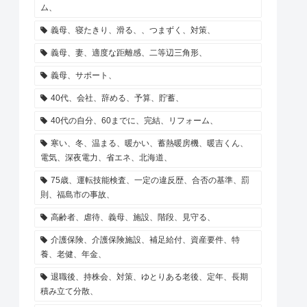
ム、
義母、寝たきり、滑る、、つまずく、対策、
義母、妻、適度な距離感、二等辺三角形、
義母、サポート、
40代、会社、辞める、予算、貯蓄、
40代の自分、60までに、完結、リフォーム、
寒い、冬、温まる、暖かい、蓄熱暖房機、暖吉くん、
電気、深夜電力、省エネ、北海道、
75歳、運転技能検査、一定の違反歴、合否の基準、罰
則、福島市の事故、
高齢者、虐待、義母、施設、階段、見守る、
介護保険、介護保険施設、補足給付、資産要件、特
養、老健、年金、
退職後、持株会、対策、ゆとりある老後、定年、長期
積み立て分散、