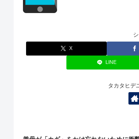
シ
X
LINE
タカタヒデ