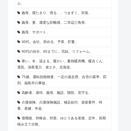
ム、
義母、寝たきり、滑る、、つまずく、対策、
義母、妻、適度な距離感、二等辺三角形、
義母、サポート、
40代、会社、辞める、予算、貯蓄、
40代の自分、60までに、完結、リフォーム、
寒い、冬、温まる、暖かい、蓄熱暖房機、暖吉くん、
電気、深夜電力、省エネ、北海道、
75歳、運転技能検査、一定の違反歴、合否の基準、罰
則、福島市の事故、
高齢者、虐待、義母、施設、階段、見守る、
介護保険、介護保険施設、補足給付、資産要件、特
養、老健、年金、
退職後、持株会、対策、ゆとりある老後、定年、長期
積み立て分散、