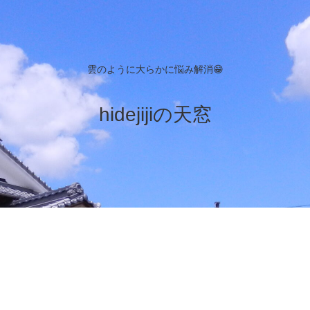
雲のように大らかに悩み解消😁
hidejijiの天窓