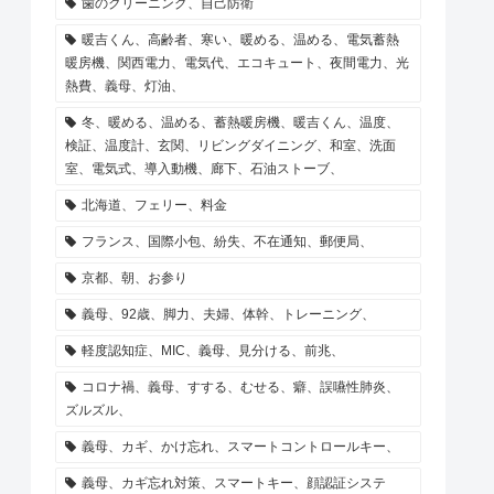
歯のクリーニング、自己防衛
暖吉くん、高齢者、寒い、暖める、温める、電気蓄熱
暖房機、関西電力、電気代、エコキュート、夜間電力、光
熱費、義母、灯油、
冬、暖める、温める、蓄熱暖房機、暖吉くん、温度、
検証、温度計、玄関、リビングダイニング、和室、洗面
室、電気式、導入動機、廊下、石油ストーブ、
北海道、フェリー、料金
フランス、国際小包、紛失、不在通知、郵便局、
京都、朝、お参り
義母、92歳、脚力、夫婦、体幹、トレーニング、
軽度認知症、MIC、義母、見分ける、前兆、
コロナ禍、義母、すする、むせる、癖、誤嚥性肺炎、
ズルズル、
義母、カギ、かけ忘れ、スマートコントロールキー、
義母、カギ忘れ対策、スマートキー、顔認証システ