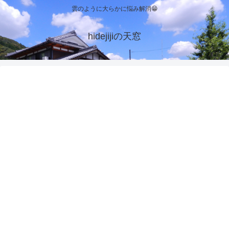
雲のように大らかに悩み解消😁
hidejijiの天窓