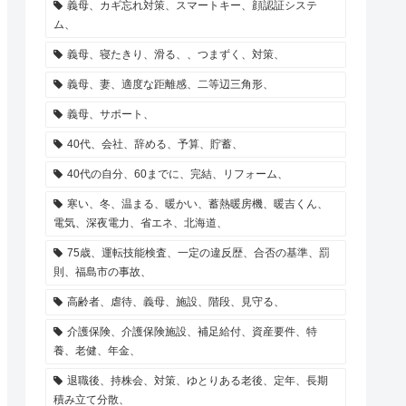
義母、カギ忘れ対策、スマートキー、顔認証システ
ム、
義母、寝たきり、滑る、、つまずく、対策、
義母、妻、適度な距離感、二等辺三角形、
義母、サポート、
40代、会社、辞める、予算、貯蓄、
40代の自分、60までに、完結、リフォーム、
寒い、冬、温まる、暖かい、蓄熱暖房機、暖吉くん、
電気、深夜電力、省エネ、北海道、
75歳、運転技能検査、一定の違反歴、合否の基準、罰
則、福島市の事故、
高齢者、虐待、義母、施設、階段、見守る、
介護保険、介護保険施設、補足給付、資産要件、特
養、老健、年金、
退職後、持株会、対策、ゆとりある老後、定年、長期
積み立て分散、