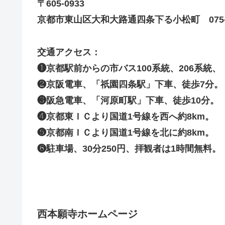
〒605-0933
京都市東山区大和大路通四条下る小松町 075-56
交通アクセス：
❶京都駅前からの市バス100系統、206系統
❷京阪電車、「祇園四条駅」下車、徒歩7分。
❸阪急電車、「河原町駅」下車、徒歩10分。
❹京都東ＩＣより国道1号線を西へ約8km。
❺京都南ＩＣより国道1号線を北に約8km。
❻駐車場、30分250円、拝観者は1時間無料。
西本願寺ホームページ