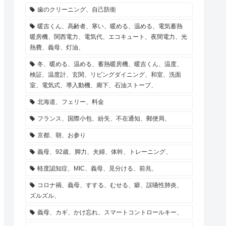
歯のクリーニング、自己防衛
暖吉くん、高齢者、寒い、暖める、温める、電気蓄熱
暖房機、関西電力、電気代、エコキュート、夜間電力、光
熱費、義母、灯油、
冬、暖める、温める、蓄熱暖房機、暖吉くん、温度、
検証、温度計、玄関、リビングダイニング、和室、洗面
室、電気式、導入動機、廊下、石油ストーブ、
北海道、フェリー、料金
フランス、国際小包、紛失、不在通知、郵便局、
京都、朝、お参り
義母、92歳、脚力、夫婦、体幹、トレーニング、
軽度認知症、MIC、義母、見分ける、前兆、
コロナ禍、義母、すする、むせる、癖、誤嚥性肺炎、
ズルズル、
義母、カギ、かけ忘れ、スマートコントロールキー、