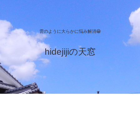
雲のように大らかに悩み解消😁
hidejijiの天窓