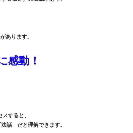
、
内があります。
に感動！
セスすると、
「法話」だと理解できます。