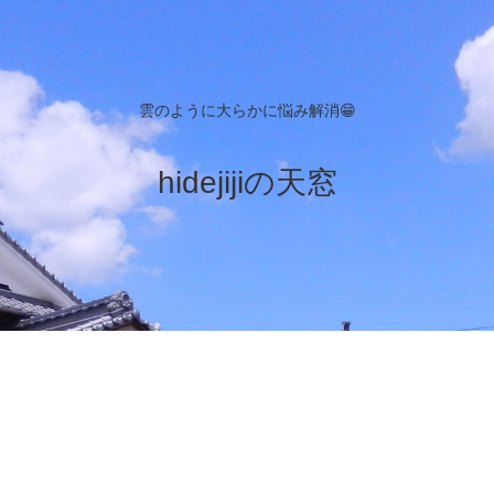
雲のように大らかに悩み解消😁
hidejijiの天窓