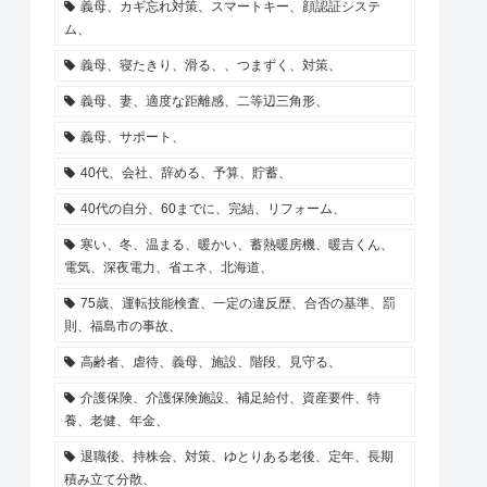
義母、カギ忘れ対策、スマートキー、顔認証システ
ム、
義母、寝たきり、滑る、、つまずく、対策、
義母、妻、適度な距離感、二等辺三角形、
義母、サポート、
40代、会社、辞める、予算、貯蓄、
40代の自分、60までに、完結、リフォーム、
寒い、冬、温まる、暖かい、蓄熱暖房機、暖吉くん、
電気、深夜電力、省エネ、北海道、
75歳、運転技能検査、一定の違反歴、合否の基準、罰
則、福島市の事故、
高齢者、虐待、義母、施設、階段、見守る、
介護保険、介護保険施設、補足給付、資産要件、特
養、老健、年金、
退職後、持株会、対策、ゆとりある老後、定年、長期
積み立て分散、