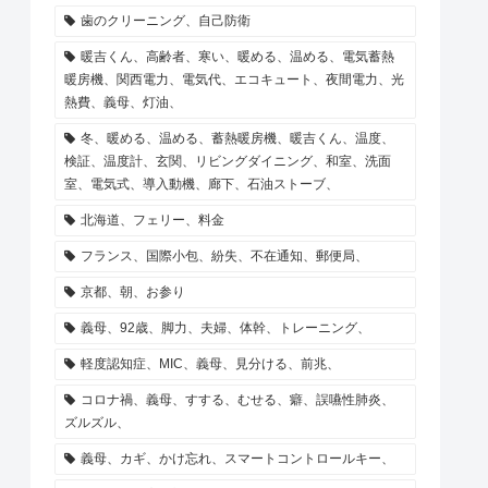
歯のクリーニング、自己防衛
暖吉くん、高齢者、寒い、暖める、温める、電気蓄熱
暖房機、関西電力、電気代、エコキュート、夜間電力、光
熱費、義母、灯油、
冬、暖める、温める、蓄熱暖房機、暖吉くん、温度、
検証、温度計、玄関、リビングダイニング、和室、洗面
室、電気式、導入動機、廊下、石油ストーブ、
北海道、フェリー、料金
フランス、国際小包、紛失、不在通知、郵便局、
京都、朝、お参り
義母、92歳、脚力、夫婦、体幹、トレーニング、
軽度認知症、MIC、義母、見分ける、前兆、
コロナ禍、義母、すする、むせる、癖、誤嚥性肺炎、
ズルズル、
義母、カギ、かけ忘れ、スマートコントロールキー、