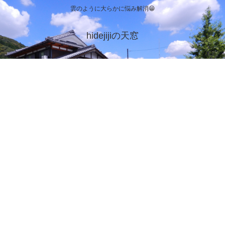
雲のように大らかに悩み解消😁
hidejijiの天窓