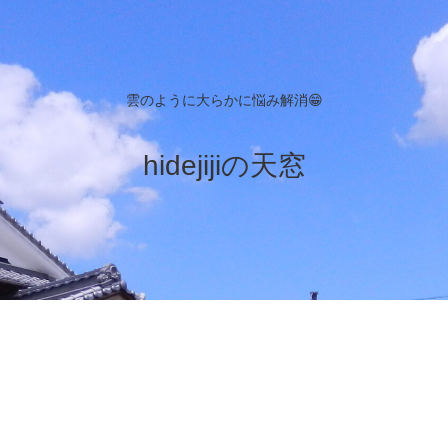
雲のように大らかに悩み解消😁
hidejijiの天窓