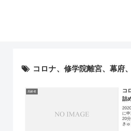
コロナ、修学院離宮、幕府、
コ
高齢者
詰
20
に申
20
きゅ