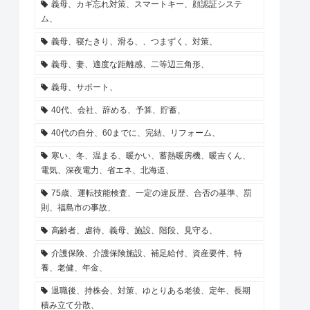
義母、カギ忘れ対策、スマートキー、顔認証システ
ム、
義母、寝たきり、滑る、、つまずく、対策、
義母、妻、適度な距離感、二等辺三角形、
義母、サポート、
40代、会社、辞める、予算、貯蓄、
40代の自分、60までに、完結、リフォーム、
寒い、冬、温まる、暖かい、蓄熱暖房機、暖吉くん、
電気、深夜電力、省エネ、北海道、
75歳、運転技能検査、一定の違反歴、合否の基準、罰
則、福島市の事故、
高齢者、虐待、義母、施設、階段、見守る、
介護保険、介護保険施設、補足給付、資産要件、特
養、老健、年金、
退職後、持株会、対策、ゆとりある老後、定年、長期
積み立て分散、