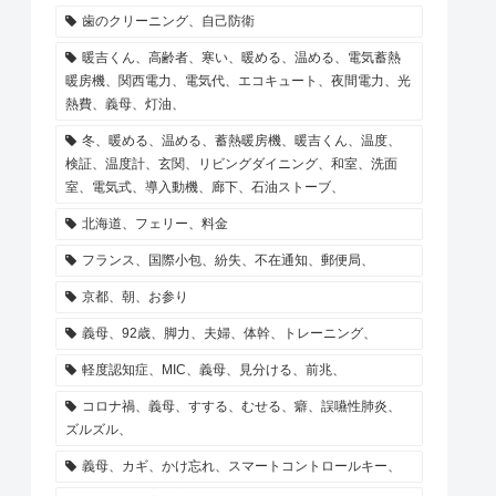
歯のクリーニング、自己防衛
暖吉くん、高齢者、寒い、暖める、温める、電気蓄熱
暖房機、関西電力、電気代、エコキュート、夜間電力、光
熱費、義母、灯油、
冬、暖める、温める、蓄熱暖房機、暖吉くん、温度、
検証、温度計、玄関、リビングダイニング、和室、洗面
室、電気式、導入動機、廊下、石油ストーブ、
北海道、フェリー、料金
フランス、国際小包、紛失、不在通知、郵便局、
京都、朝、お参り
義母、92歳、脚力、夫婦、体幹、トレーニング、
軽度認知症、MIC、義母、見分ける、前兆、
コロナ禍、義母、すする、むせる、癖、誤嚥性肺炎、
ズルズル、
義母、カギ、かけ忘れ、スマートコントロールキー、