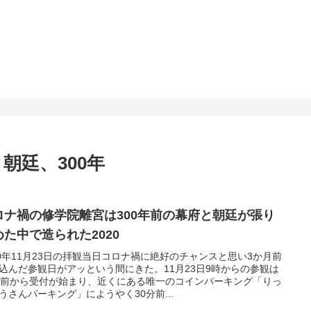
朝廷、300年
ロナ禍の修学院離宮は300年前の幕府と朝廷が張り
めた中で造られた2020
20年11月23日の拝観当日コロナ禍に絶好のチャンスと思い3か月前
込んだ参観日がアッという間にきた。11月23日9時からの参観は
分前から受付が始まり、近くにある唯一のコインパーキング「りっ
うさんパーキング」にようやく30分前...