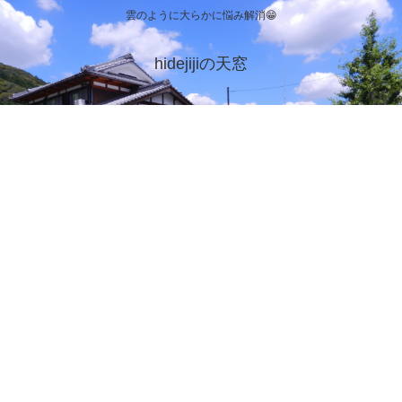
雲のように大らかに悩み解消😁
hidejijiの天窓