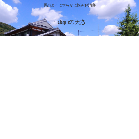
雲のように大らかに悩み解消😁
hidejijiの天窓