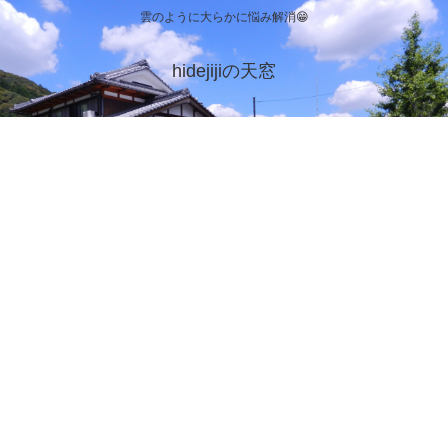
雲のように大らかに悩み解消😁
hidejijiの天窓